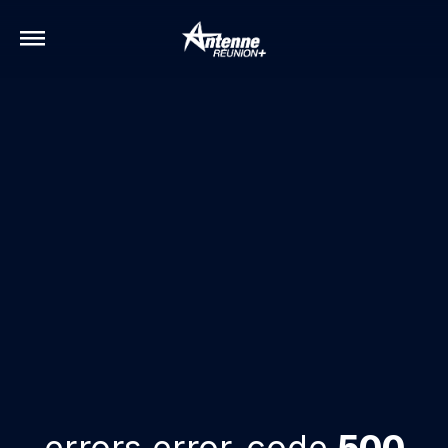
errors.error-code
500