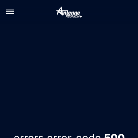
errors.error-code
500