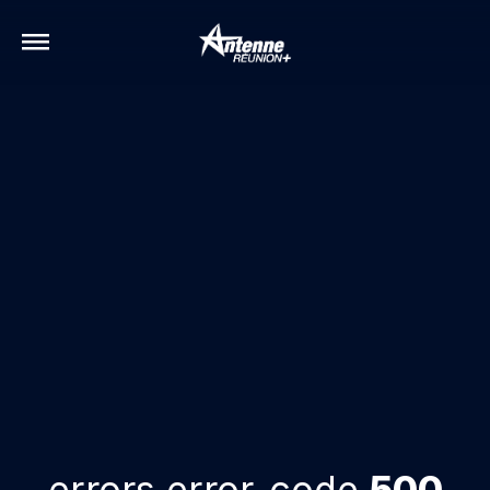
errors.error-code
500