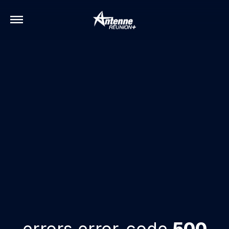
errors.error-code
500