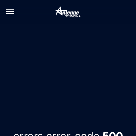
errors.error-code
500