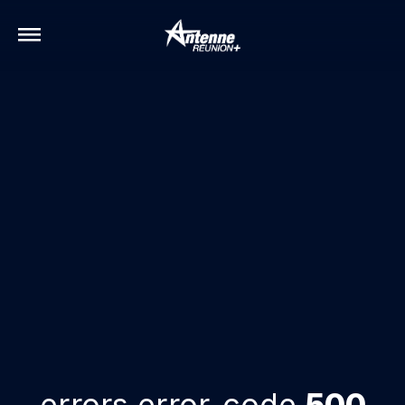
errors.error-code
500