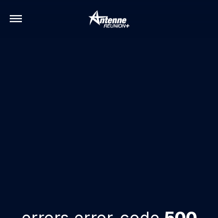
errors.error-code
500