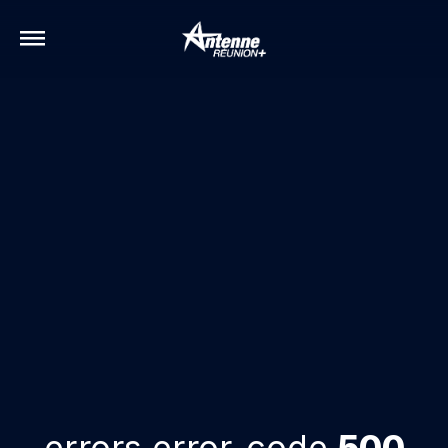
errors.error-code
500