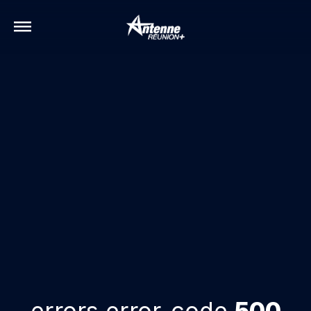
errors.error-code
500