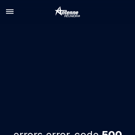
errors.error-code
500