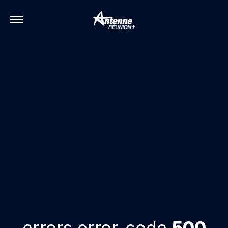
errors.error-code
500