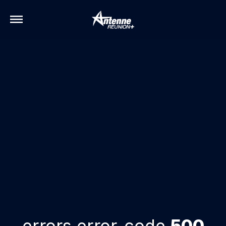
errors.error-code
500