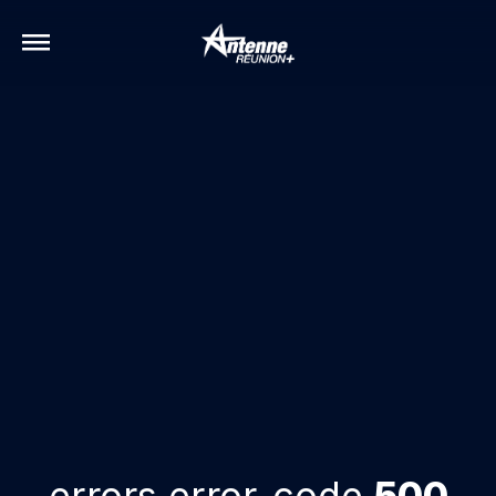
errors.error-code
500