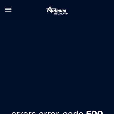
errors.error-code
500