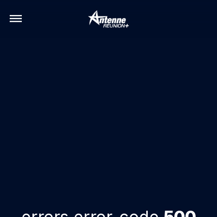
errors.error-code
500