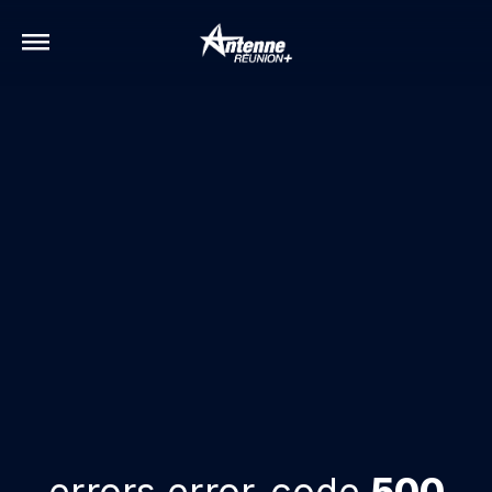
errors.error-code
500