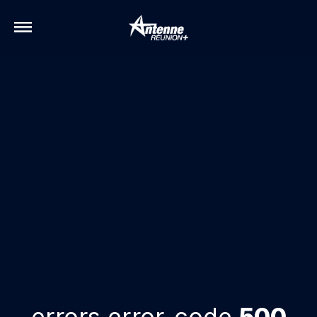
errors.error-code
500