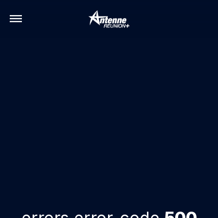
errors.error-code
500