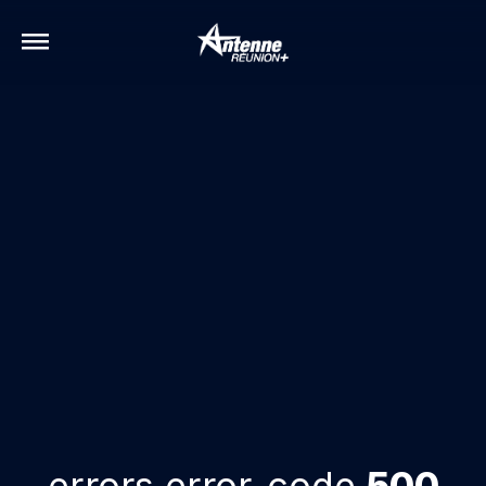
errors.error-code
500