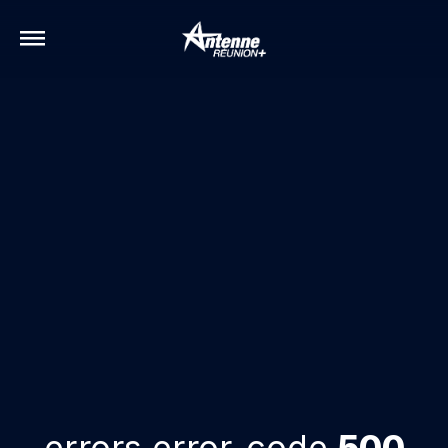
errors.error-code
500