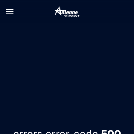
errors.error-code
500