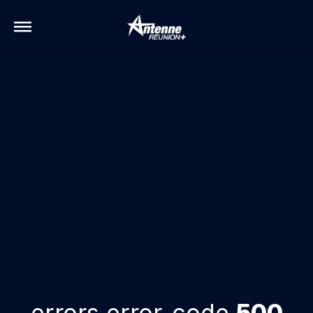
errors.error-code
500