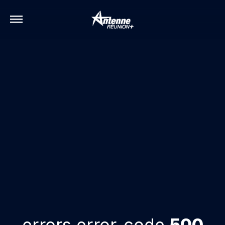
errors.error-code
500