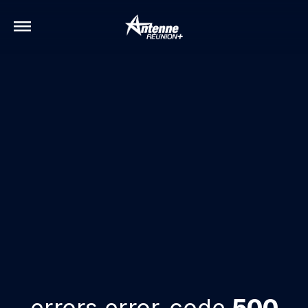
errors.error-code
500