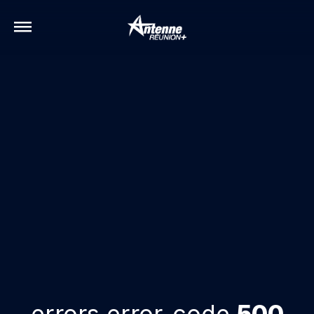
errors.error-code
500