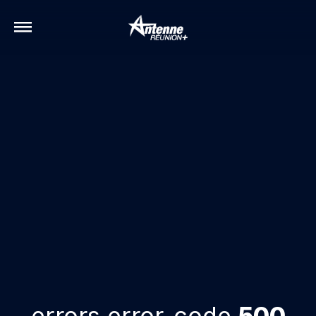
errors.error-code
500