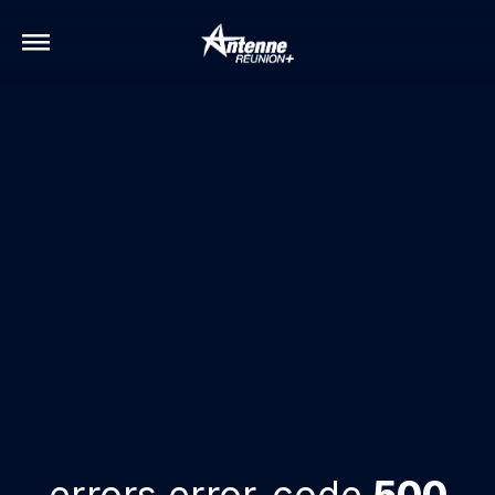
errors.error-code
500