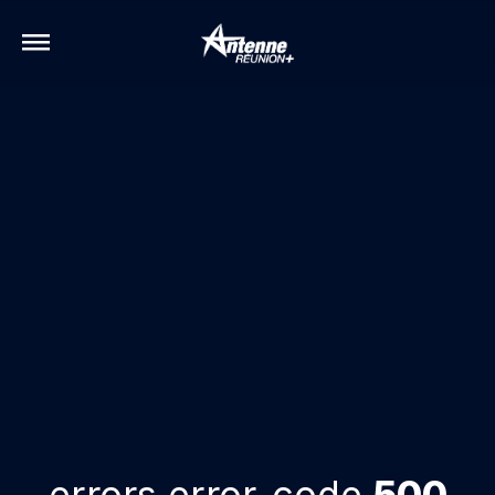
errors.error-code
500