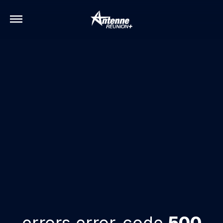
errors.error-code
500