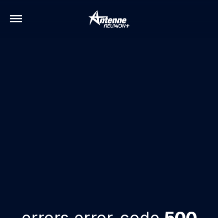
errors.error-code
500