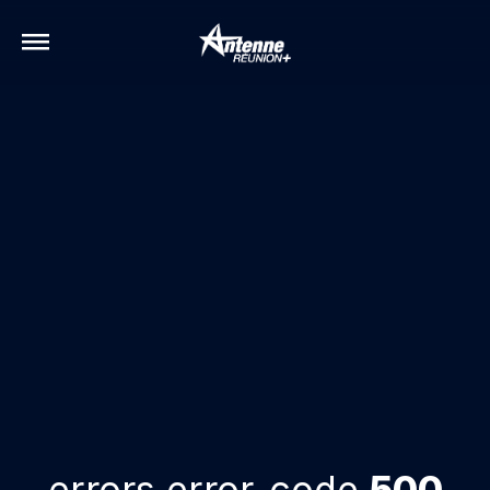
errors.error-code
500