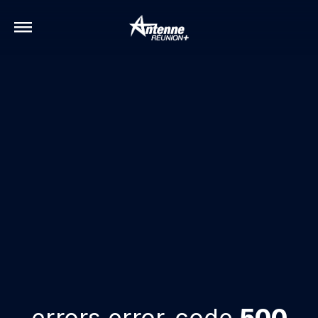
errors.error-code
500