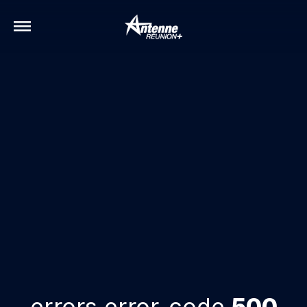
errors.error-code
500