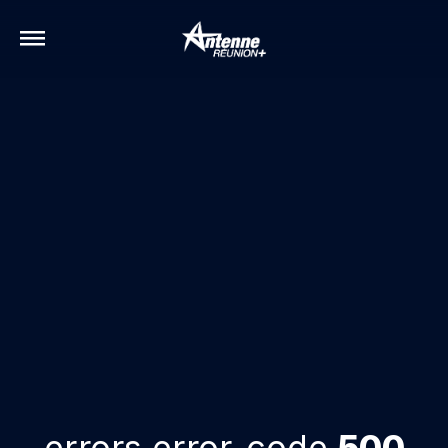
errors.error-code
500