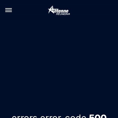
errors.error-code
500