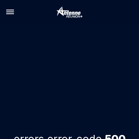
errors.error-code
500