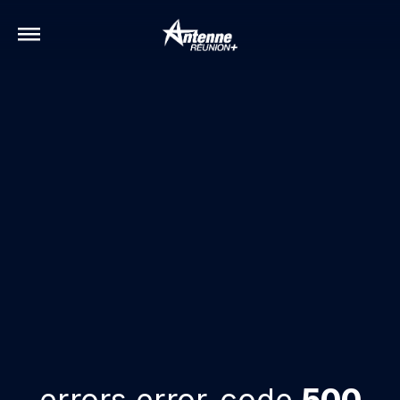
errors.error-code
500