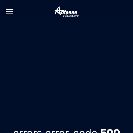
errors.error-code
500