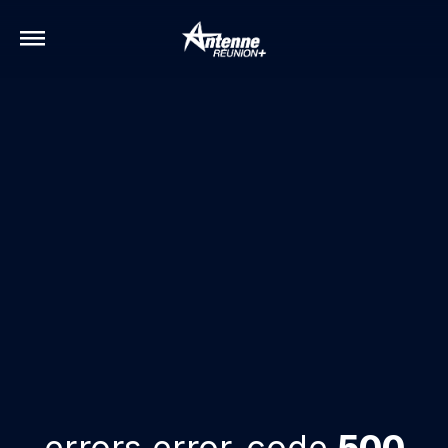
errors.error-code
500