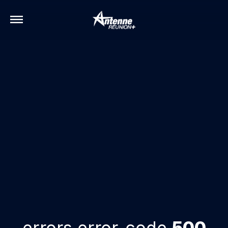
errors.error-code
500