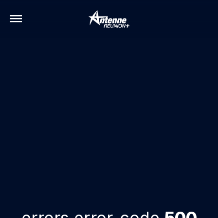
errors.error-code
500