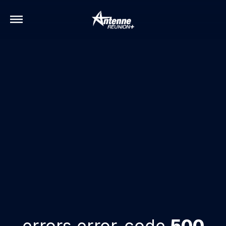
errors.error-code
500