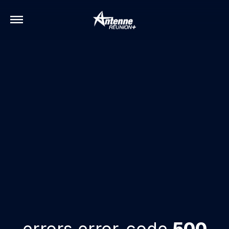
errors.error-code
500