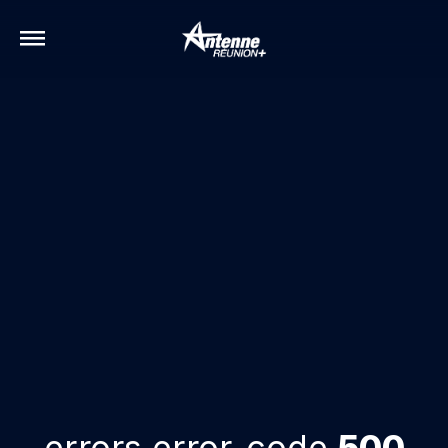
errors.error-code
500