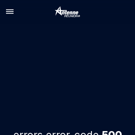
errors.error-code
500