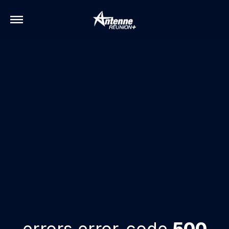
errors.error-code
500