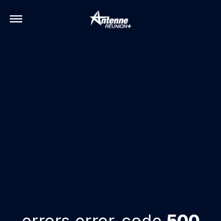
errors.error-code
500