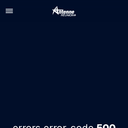
errors.error-code
500