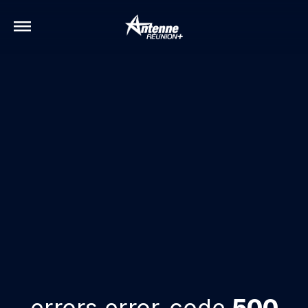
errors.error-code
500