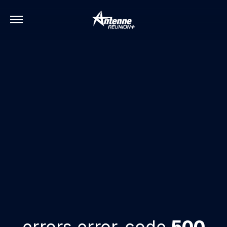
errors.error-code
500